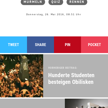
MURMELN
QUIZ
RENNEN
Donnerstag, 26. Mai 2016, 08:51 Uhr
TWEET
SHARE
PIN
POCKET
VORHERIGER BEITRAG:
Hunderte Studenten
besteigen Obilisken