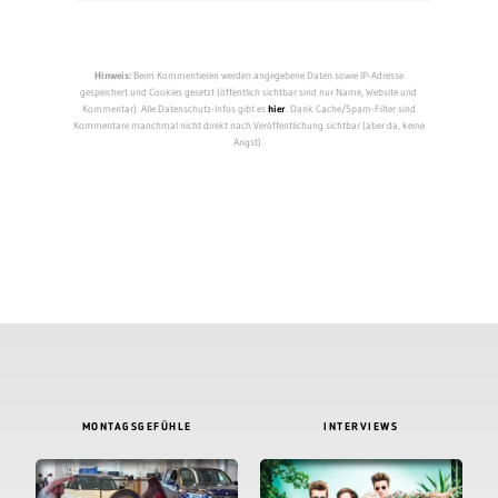
Hinweis:
Beim Kommentieren werden angegebene Daten sowie IP-Adresse
gespeichert und Cookies gesetzt (öffentlich sichtbar sind nur Name, Website und
Kommentar). Alle Datenschutz-Infos gibt es
hier
. Dank Cache/Spam-Filter sind
Kommentare manchmal nicht direkt nach Veröffentlichung sichtbar (aber da, keine
Angst).
MONTAGSGEFÜHLE
INTERVIEWS