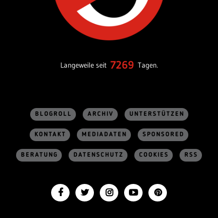
7269
Langeweile seit
Tagen.
BLOGROLL
ARCHIV
UNTERSTÜTZEN
KONTAKT
MEDIADATEN
SPONSORED
BERATUNG
DATENSCHUTZ
COOKIES
RSS