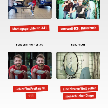
kurzweil-ICH: Bilderbuch
Montagsgefühle Nr. 341
FEHLERFINDFREITAG
KURZFILME
Eine bizarre Welt voller
FehlerFindFreitag Nr.
menschlicher Dinge
111