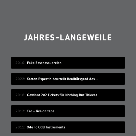
JAHRES-LANGEWEILE
2010
Fake Essenssauereien
2022
Katzen-Expertin beurteilt Realitätsgrad des Verhaltens in „Stray“
2018
Gewinnt 2×2 Tickets für Nothing But Thieves
2012
Cro – live on tape
2011
Ode To Odd Instruments