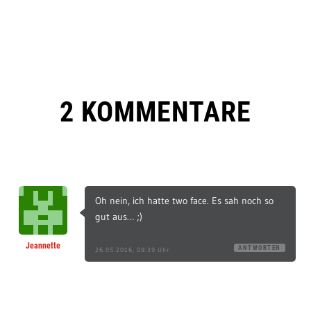
2 KOMMENTARE
Oh nein, ich hatte two face. Es sah noch so
gut aus… ;)
Jeannette
ANTWORTEN
26.05.2016, 09:39 Uhr