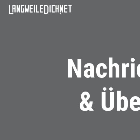
Nachri
& Übe