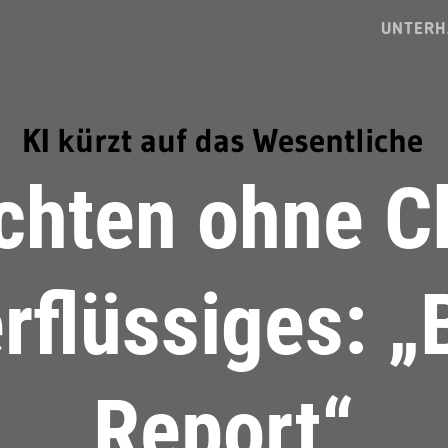
UNTERH
KI kürzt auf das Wesentliche
chten ohne Cl
rflüssiges: „
Report“