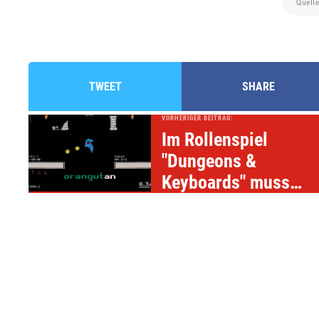
Quell
TWEET
SHARE
VORHERIGER BEITRAG:
Im Rollenspiel
"Dungeons &
Keyboards" muss
man möglichst
schnell auf der
Tastatur tippen