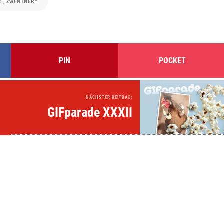
e:
„ZWENTNER“
PIN
POCKET
NÄCHSTER BEITRAG:
GIFparade XXXII