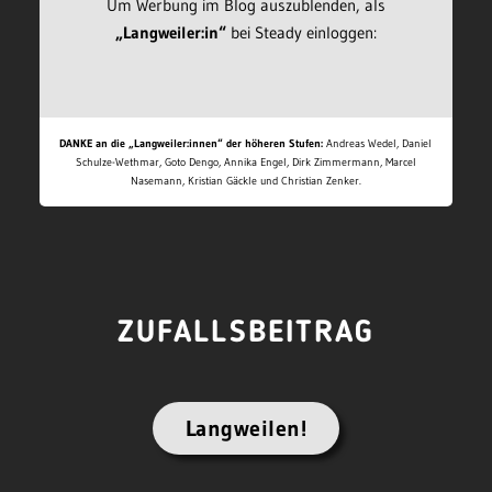
Um Werbung im Blog auszublenden, als
„Langweiler:in“
bei Steady einloggen:
DANKE an die „Langweiler:innen“ der höheren Stufen:
Andreas Wedel, Daniel
Schulze-Wethmar, Goto Dengo, Annika Engel, Dirk Zimmermann, Marcel
Nasemann, Kristian Gäckle und Christian Zenker.
ZUFALLSBEITRAG
Langweilen!