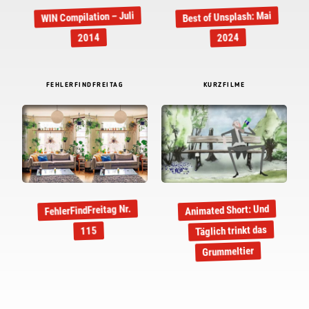
WIN Compilation – Juli
Best of Unsplash: Mai
2014
2024
FEHLERFINDFREITAG
KURZFILME
FehlerFindFreitag Nr.
Animated Short: Und
Täglich trinkt das
115
Grummeltier