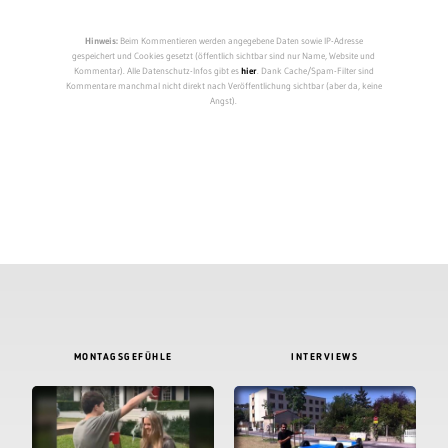
Hinweis:
Beim Kommentieren werden angegebene Daten sowie IP-Adresse
gespeichert und Cookies gesetzt (öffentlich sichtbar sind nur Name, Website und
Kommentar). Alle Datenschutz-Infos gibt es
hier
. Dank Cache/Spam-Filter sind
Kommentare manchmal nicht direkt nach Veröffentlichung sichtbar (aber da, keine
Angst).
MONTAGSGEFÜHLE
INTERVIEWS