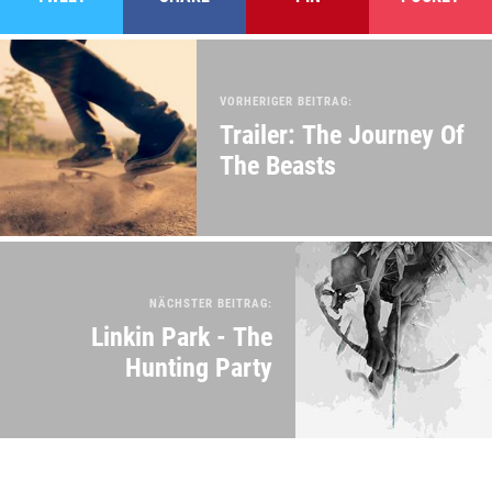
VORHERIGER BEITRAG:
Trailer: The Journey Of
The Beasts
NÄCHSTER BEITRAG:
Linkin Park - The
Hunting Party