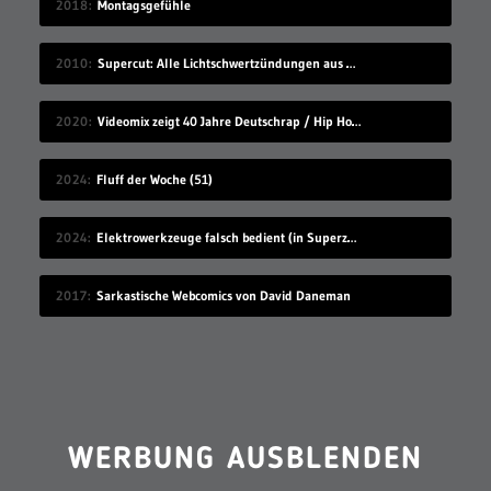
2018
Montagsgefühle
2010
Supercut: Alle Lichtschwertzündungen aus Star Wars
2020
Videomix zeigt 40 Jahre Deutschrap / Hip Hop in 7:30 Minuten
2024
Fluff der Woche (51)
2024
Elektrowerkzeuge falsch bedient (in Superzeitlupe)
2017
Sarkastische Webcomics von David Daneman
WERBUNG AUSBLENDEN