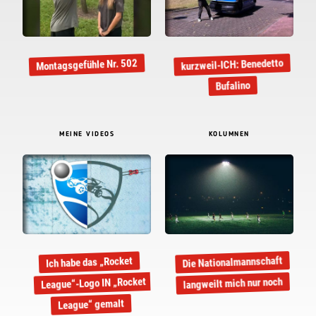
kurzweil-ICH: Benedetto
Montagsgefühle Nr. 502
Bufalino
MEINE VIDEOS
KOLUMNEN
Die Nationalmannschaft
Ich habe das „Rocket
League“-Logo IN „Rocket
langweilt mich nur noch
League“ gemalt