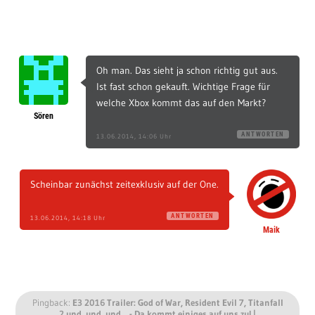
Oh man. Das sieht ja schon richtig gut aus.
Ist fast schon gekauft. Wichtige Frage für
welche Xbox kommt das auf den Markt?
Sören
ANTWORTEN
13.06.2014, 14:06 Uhr
Scheinbar zunächst zeitexklusiv auf der One.
ANTWORTEN
13.06.2014, 14:18 Uhr
Maik
Pingback:
E3 2016 Trailer: God of War, Resident Evil 7, Titanfall
2 und, und, und… - Da kommt einiges auf uns zu! |