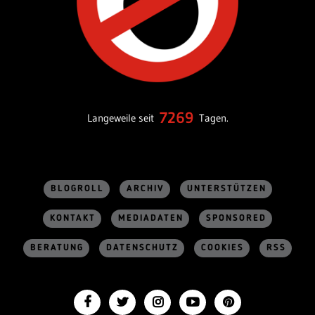
7269
Langeweile seit
Tagen.
BLOGROLL
ARCHIV
UNTERSTÜTZEN
KONTAKT
MEDIADATEN
SPONSORED
BERATUNG
DATENSCHUTZ
COOKIES
RSS