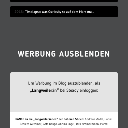
2013
Timelapse: was Curiosity so auf dem Mars macht
WERBUNG AUSBLENDEN
Um Werbung im Blog auszublenden, als
„Langweiler:in“
bei Steady einloggen:
DANKE an die „Langweiler:innen“ der höheren Stufen:
Andreas Wedel, Daniel
Schulze-Wethmar, Goto Dengo, Annika Engel, Dirk Zimmermann, Marcel