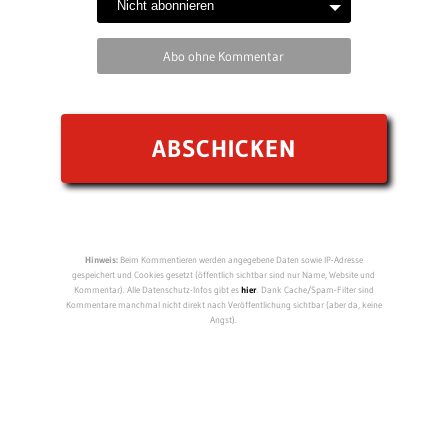
Abo ohne Kommentar
Hinweis:
Beim Kommentieren werden angegebene Daten sowie IP-Adresse
gespeichert und Cookies gesetzt (öffentlich sichtbar sind nur Name, Website und
Kommentar). Alle Datenschutz-Infos gibt es
hier
. Dank Cache/Spam-Filter sind
Kommentare manchmal nicht direkt nach Veröffentlichung sichtbar (aber da, keine
Angst).