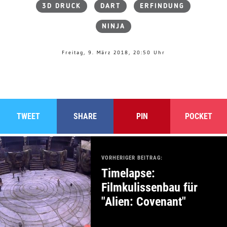
3D DRUCK
DART
ERFINDUNG
NINJA
Freitag, 9. März 2018, 20:50 Uhr
TWEET
SHARE
PIN
POCKET
VORHERIGER BEITRAG:
Timelapse:
Filmkulissenbau für
"Alien: Covenant"