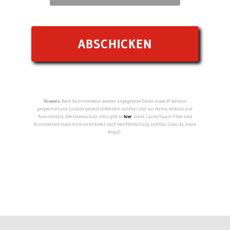
Hinweis:
Beim Kommentieren werden angegebene Daten sowie IP-Adresse
gespeichert und Cookies gesetzt (öffentlich sichtbar sind nur Name, Website und
Kommentar). Alle Datenschutz-Infos gibt es
hier
. Dank Cache/Spam-Filter sind
Kommentare manchmal nicht direkt nach Veröffentlichung sichtbar (aber da, keine
Angst).