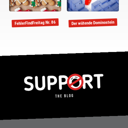
Der wütende Dominostein
FehlerFindFreitag Nr. 86