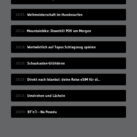
2025
Weltmeisterschaft im Hundesurfen
2014
Mountainbike: Downhill POV am Morgen
2018
Wortwörtlich auf Tapes Schlagzeug spielen
2016
Schaukasten-Glühbirne
2025
Direkt nach Istanbul: deine Reise eSIM für die Türkei
2015
Umdrehen und Lächeln
2009
BT’n’J – Na Posedu