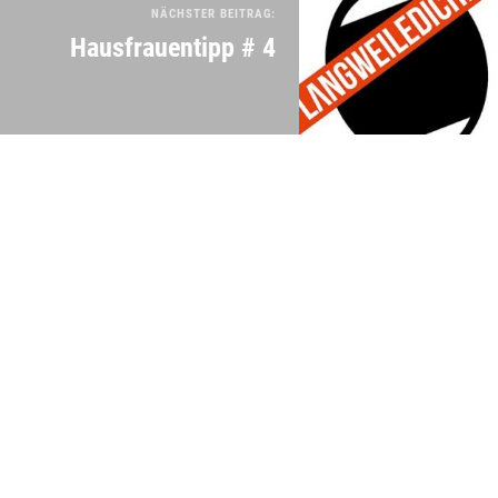
NÄCHSTER BEITRAG:
Hausfrauentipp # 4