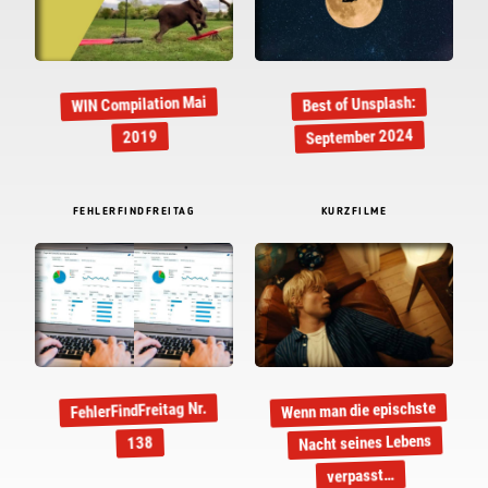
WIN Compilation Mai
Best of Unsplash:
September 2024
2019
FEHLERFINDFREITAG
KURZFILME
Wenn man die epischste
FehlerFindFreitag Nr.
Nacht seines Lebens
138
verpasst…