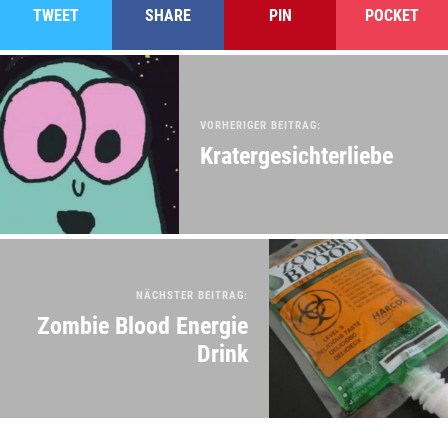
TWEET
SHARE
PIN
POCKET
VORHERIGER BEITRAG:
Kratergesichterliebe
NÄCHSTER BEITRAG:
Zombie Blood Energie
Drink