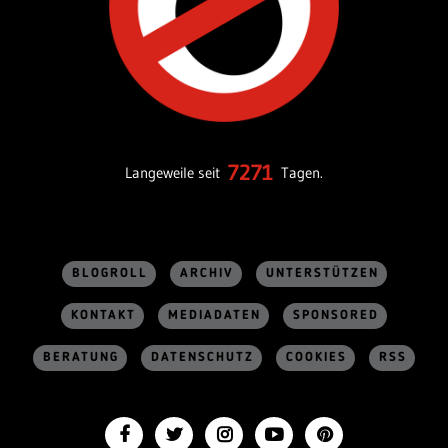
7271
Langeweile seit
Tagen.
BLOGROLL
ARCHIV
UNTERSTÜTZEN
KONTAKT
MEDIADATEN
SPONSORED
BERATUNG
DATENSCHUTZ
COOKIES
RSS