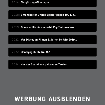
2014
Biergärungs-Timelapse
2018
3 Manchester United-Spieler gegen 100 Kinder
2019
Gourmet-Köchin versucht, Pop-Tarts nachzumachen
2022
Was Disney an Filmen & Serien im Jahr 2039 vorstellen wird…
2022
Montagsgefühle Nr. 342
2024
Nur der Sound von pickenden Tauben
WERBUNG AUSBLENDEN