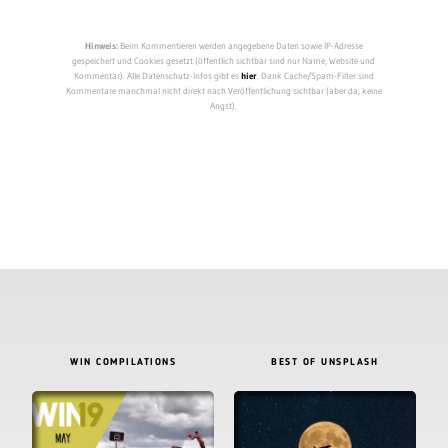
Hinweis:
Beim Kommentieren werden angegebene Daten sowie IP-Adresse
gespeichert und Cookies gesetzt (öffentlich sichtbar sind nur Name, Website und
Kommentar). Alle Datenschutz-Infos gibt es
hier
. Dank Cache/Spam-Filter sind
Kommentare manchmal nicht direkt nach Veröffentlichung sichtbar (aber da, keine
Angst).
WIN COMPILATIONS
BEST OF UNSPLASH