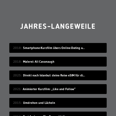
JAHRES-LANGEWEILE
2018
Smartphone-Kurzfilm übers Online-Dating auf Zugreise
2018
Malerei: Ali Cavanaugh
2025
Direkt nach Istanbul: deine Reise eSIM für die Türkei
2021
Animierter Kurzfilm: „Like and Follow“
2015
Umdrehen und Lächeln