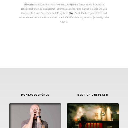
Hinweis:
Beim Kommentieren werden angegebene Daten sowie IP-Adresse
gespeichert und Cookies gesetzt (öffentlich sichtbar sind nur Name, Website und
Kommentar). Alle Datenschutz-Infos gibt es
hier
. Dank Cache/Spam-Filter sind
Kommentare manchmal nicht direkt nach Veröffentlichung sichtbar (aber da, keine
Angst).
MONTAGSGEFÜHLE
BEST OF UNSPLASH