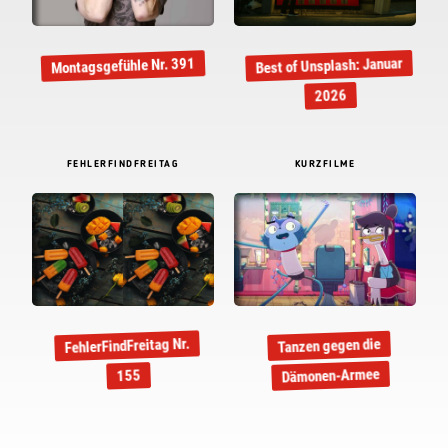
Best of Unsplash: Januar
Montagsgefühle Nr. 391
2026
FEHLERFINDFREITAG
KURZFILME
FehlerFindFreitag Nr.
Tanzen gegen die
Dämonen-Armee
155