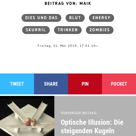
BEITRAG VON: MAIK
DIES UND DAS
BLUT
ENERGY
SKURRIL
TRINKEN
ZOMBIES
Freitag, 14. Mai 2010, 17:01 Uhr
TWEET
SHARE
PIN
POCKET
VORHERIGER BEITRAG:
Optische Illusion: Die
steigenden Kugeln