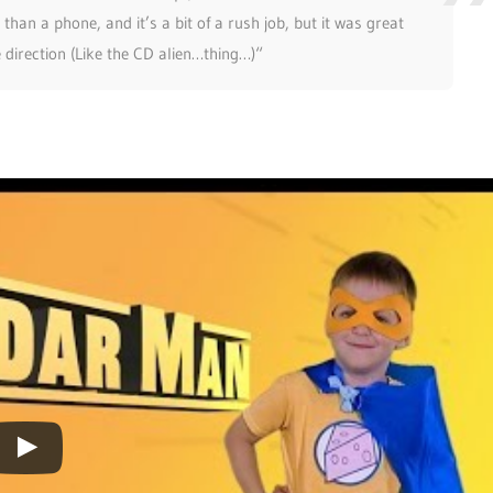
 than a phone, and it’s a bit of a rush job, but it was great
 direction (Like the CD alien…thing…)“