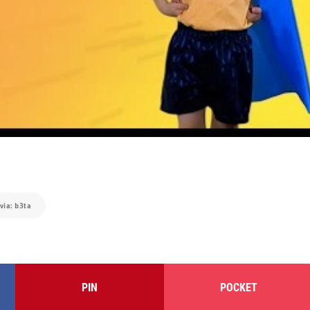
via: b3ta
PIN
POCKET