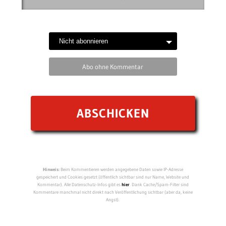
Abo ohne Kommentar
Hinweis:
Beim Kommentieren werden angegebene Daten sowie IP-Adresse
gespeichert und Cookies gesetzt (öffentlich sichtbar sind nur Name, Website und
Kommentar). Alle Datenschutz-Infos gibt es
hier
. Dank Cache/Spam-Filter sind
Kommentare manchmal nicht direkt nach Veröffentlichung sichtbar (aber da, keine
Angst).