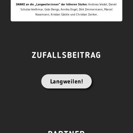
DANKE an die „Langweiler:innen“ der höheren Stufen:
Andreas Wedel, Daniel
Schulze-Wethmar, Goto Dengo, Annika Engel, Dirk Zimmermann, Marcel
Nasemann, Kristian Gäckle und Christian Zenker.
ZUFALLSBEITRAG
Langweilen!