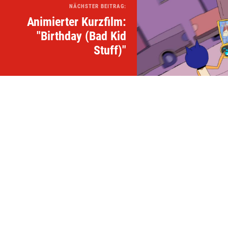
NÄCHSTER BEITRAG:
Animierter Kurzfilm:
"Birthday (Bad Kid
Stuff)"