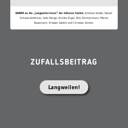
DANKE an die „Langweiler:innen“ der höheren Stufen:
Andreas Wedel, Daniel
Schulze-Wethmar, Goto Dengo, Annika Engel, Dirk Zimmermann, Marcel
Nasemann, Kristian Gäckle und Christian Zenker.
ZUFALLSBEITRAG
Langweilen!