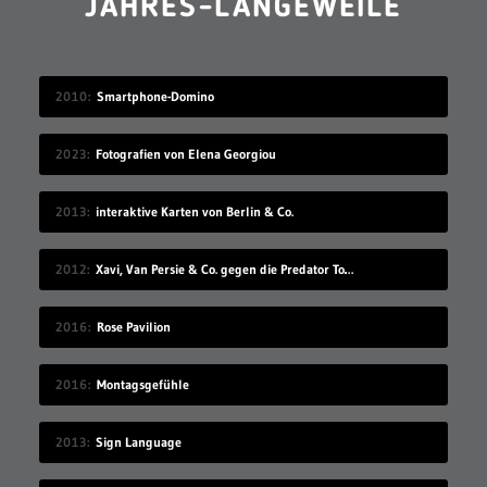
JAHRES-LANGEWEILE
2010
Smartphone-Domino
2023
Fotografien von Elena Georgiou
2013
interaktive Karten von Berlin & Co.
2012
Xavi, Van Persie & Co. gegen die Predator Todeszonen
2016
Rose Pavilion
2016
Montagsgefühle
2013
Sign Language