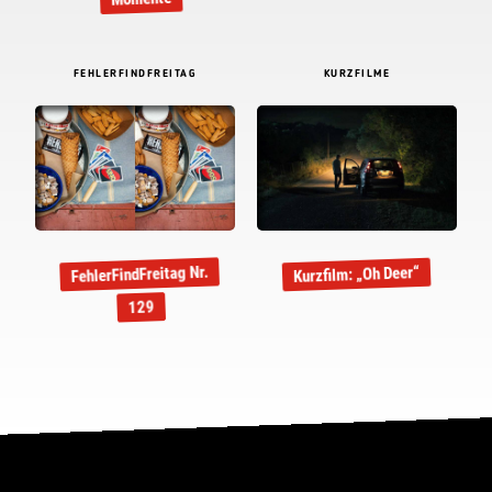
FEHLERFINDFREITAG
KURZFILME
FehlerFindFreitag Nr.
Kurzfilm: „Oh Deer“
129