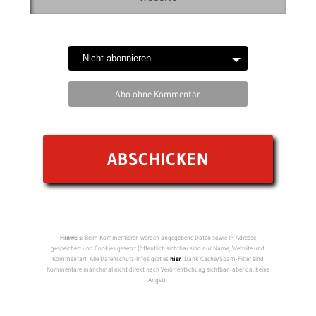
Abo ohne Kommentar
Hinweis:
Beim Kommentieren werden angegebene Daten sowie IP-Adresse
gespeichert und Cookies gesetzt (öffentlich sichtbar sind nur Name, Website und
Kommentar). Alle Datenschutz-Infos gibt es
hier
. Dank Cache/Spam-Filter sind
Kommentare manchmal nicht direkt nach Veröffentlichung sichtbar (aber da, keine
Angst).