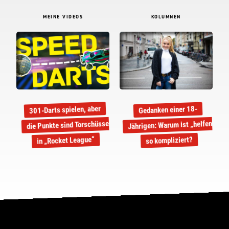
MEINE VIDEOS
KOLUMNEN
301-Darts spielen, aber
Gedanken einer 18-
Jährigen: Warum ist „helfen“
die Punkte sind Torschüsse
in „Rocket League“
so kompliziert?