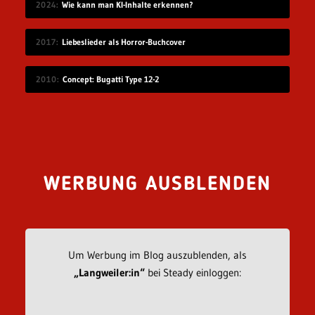
2024
Wie kann man KI-Inhalte erkennen?
2017
Liebeslieder als Horror-Buchcover
2010
Concept: Bugatti Type 12-2
WERBUNG AUSBLENDEN
Um Werbung im Blog auszublenden, als
„Langweiler:in“
bei Steady einloggen: