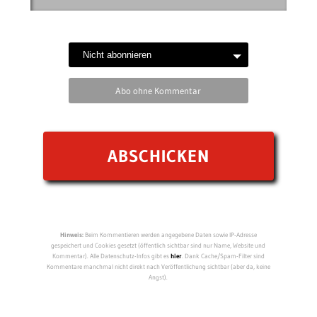
Abo ohne Kommentar
Hinweis:
Beim Kommentieren werden angegebene Daten sowie IP-Adresse
gespeichert und Cookies gesetzt (öffentlich sichtbar sind nur Name, Website und
Kommentar). Alle Datenschutz-Infos gibt es
hier
. Dank Cache/Spam-Filter sind
Kommentare manchmal nicht direkt nach Veröffentlichung sichtbar (aber da, keine
Angst).