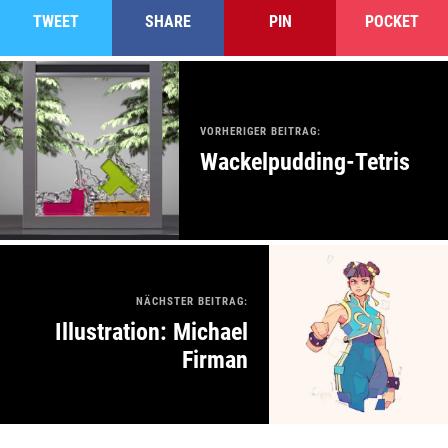
TWEET
SHARE
PIN
POCKET
VORHERIGER BEITRAG:
Wackelpudding-Tetris
NÄCHSTER BEITRAG:
Illustration: Michael
Firman