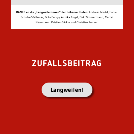
DANKE an die „Langweiler:innen“ der höheren Stufen:
Andreas Wedel, Daniel
Schulze-Wethmar, Goto Dengo, Annika Engel, Dirk Zimmermann, Marcel
Nasemann, Kristian Gäckle und Christian Zenker.
ZUFALLSBEITRAG
Langweilen!