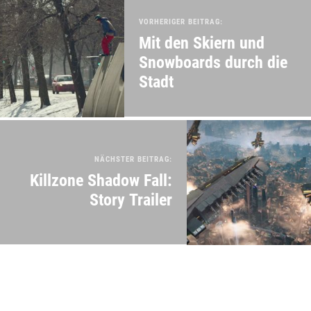
VORHERIGER BEITRAG:
Mit den Skiern und
Snowboards durch die
Stadt
NÄCHSTER BEITRAG:
Killzone Shadow Fall:
Story Trailer