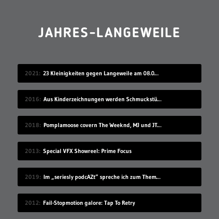
JAHRES-LANGEWEILE
2021
23 Kleinigkeiten gegen Langeweile am 08.08.2021
2016
Aus Kinderzeichnungen werden Schmuckstücke
2018
Pomplamoose covern The Weeknd, MJ und JT in sehr schönem Mashup
2013
Special VFX Showreel: Prime Focus
2019
Im „seriesly podcAZt“ spreche ich zum Thema „Algorithmus“
2012
Fail-Stopmotion galore: Tap To Retry