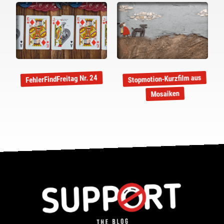
Stopmotion-Kurzfilm aus
FehlerFindFreitag Nr. 24
Mosaiken