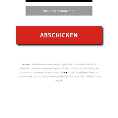
Abo ohne Kommentar
Hinweis:
Beim Kommentieren werden angegebene Daten sowie IP-Adresse
gespeichert und Cookies gesetzt (öffentlich sichtbar sind nur Name, Website und
Kommentar). Alle Datenschutz-Infos gibt es
hier
. Dank Cache/Spam-Filter sind
Kommentare manchmal nicht direkt nach Veröffentlichung sichtbar (aber da, keine
Angst).