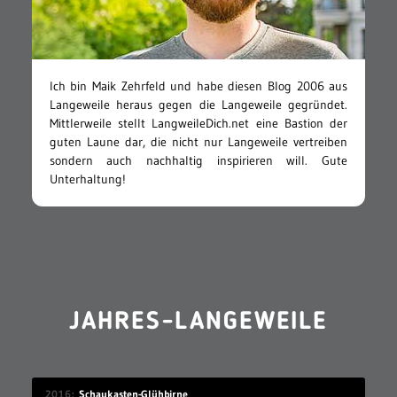
Ich bin Maik Zehrfeld und habe diesen Blog 2006 aus
Langeweile heraus gegen die Langeweile gegründet.
Mittlerweile stellt LangweileDich.net eine Bastion der
guten Laune dar, die nicht nur Langeweile vertreiben
sondern auch nachhaltig inspirieren will. Gute
Unterhaltung!
JAHRES-LANGEWEILE
2016
Schaukasten-Glühbirne