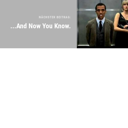
NÄCHSTER BEITRAG:
...And Now You Know.