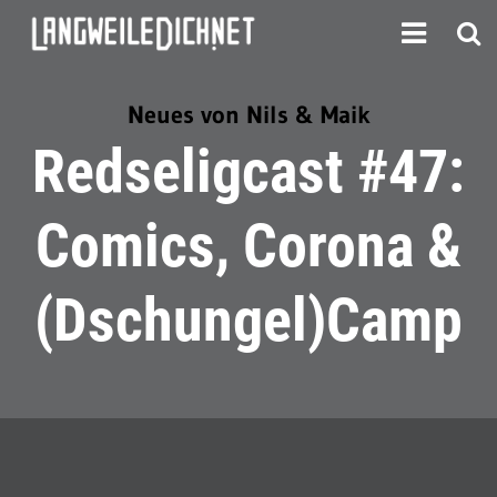
Neues von Nils & Maik
Redseligcast #47:
Comics, Corona &
(Dschungel)Camp