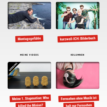
kurzweil-ICH: Bilderbuch
Montagsgefühle
MEINE VIDEOS
KOLUMNEN
WERBUNG
Meine 1. Stopmotion: Who
Fernsehen ohne Musik ist
halt nur Fernsehen
killed the Minion?