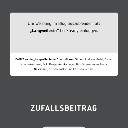
Um Werbung im Blog auszublenden, als
„Langweiler:in“
bei Steady einloggen:
DANKE an die „Langweiler:innen“ der höheren Stufen:
Andreas Wedel, Daniel
Schulze-Wethmar, Goto Dengo, Annika Engel, Dirk Zimmermann, Marcel
Nasemann, Kristian Gäckle und Christian Zenker.
ZUFALLSBEITRAG