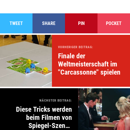
TWEET
SHARE
PIN
POCKET
VORHERIGER BEITRAG:
Finale der
Weltmeisterschaft im
"Carcassonne" spielen
NÄCHSTER BEITRAG:
Diese Tricks werden
beim Filmen von
Spiegel-Szenen