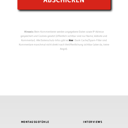
Hinweis:
Beim Kommentieren werden angegebene Daten sowie IP-Adresse
gespeichert und Cookies gesetzt (öffentlich sichtbar sind nur Name, Website und
Kommentar). Alle Datenschutz-Infos gibt es
hier
. Dank Cache/Spam-Filter sind
Kommentare manchmal nicht direkt nach Veröffentlichung sichtbar (aber da, keine
Angst).
MONTAGSGEFÜHLE
INTERVIEWS