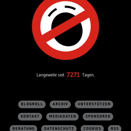
7271
Langeweile seit
Tagen.
BLOGROLL
ARCHIV
UNTERSTÜTZEN
KONTAKT
MEDIADATEN
SPONSORED
BERATUNG
DATENSCHUTZ
COOKIES
RSS