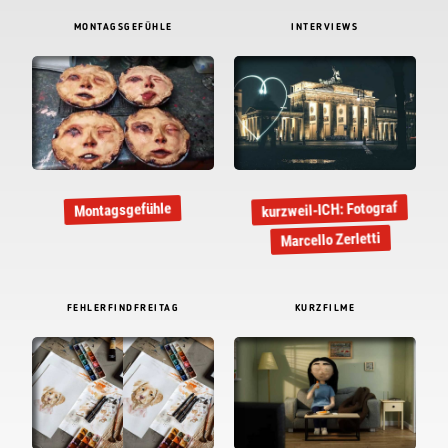
MONTAGSGEFÜHLE
INTERVIEWS
kurzweil-ICH: Fotograf
Montagsgefühle
Marcello Zerletti
FEHLERFINDFREITAG
KURZFILME