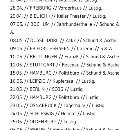
28.04. // FREIBURG // Vorderhaus // Lustig.
29.04. // BIEL (CH ) // Keller Theater // Lustig.
07.05. // BOCHUM // Jahrhunderthalle // Schund &
A.
08.05. // DÜSSELDORF // Zakk // Schund & Asche
09.05. // FRIEDRICHSHAFEN // Caserne // S & A
10.05. // REUTLINGEN // FranzK // Schund & Asche
11.05. // STUTTGART // Rosenau // Schund & Asche
15.05. // HAMBURG // Polittbüro // Schund & Asche
16.05. // LEIPZIG // Kupfersaal // Lustig.
21.05. // BERLIN // SO36 // Lustig.
22.05. // HAMBURG // Polittbüro // Lustig.
23.05. // OSNABRÜCK // Lagerhalle // Lustig.
24.05. // SCHLESWIG // Heimat // Lustig.
25.05. // OLDENBURG // Lustig.
05.06. // BERLIN // Heimathafen // Schund & Asche