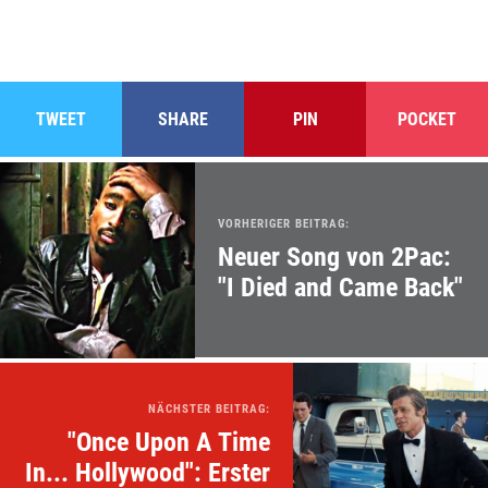
TWEET
SHARE
PIN
POCKET
VORHERIGER BEITRAG:
Neuer Song von 2Pac:
"I Died and Came Back"
NÄCHSTER BEITRAG:
"Once Upon A Time
In... Hollywood": Erster