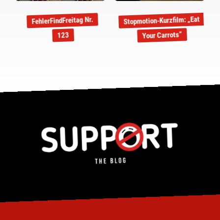
Stopmotion-Kurzfilm: „Eat
FehlerFindFreitag Nr.
Your Carrots“
123