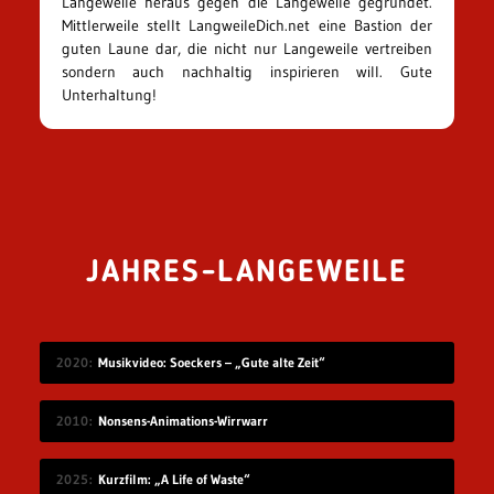
Langeweile heraus gegen die Langeweile gegründet.
Mittlerweile stellt LangweileDich.net eine Bastion der
guten Laune dar, die nicht nur Langeweile vertreiben
sondern auch nachhaltig inspirieren will. Gute
Unterhaltung!
JAHRES-LANGEWEILE
2020
Musikvideo: Soeckers – „Gute alte Zeit“
2010
Nonsens-Animations-Wirrwarr
2025
Kurzfilm: „A Life of Waste“