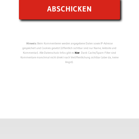
Hinweis:
Beim Kommentieren werden angegebene Daten sowie IP-Adresse
gespeichert und Cookies gesetzt (öffentlich sichtbar sind nur Name, Website und
Kommentar). Alle Datenschutz-Infos gibt es
hier
. Dank Cache/Spam-Filter sind
Kommentare manchmal nicht direkt nach Veröffentlichung sichtbar (aber da, keine
Angst).