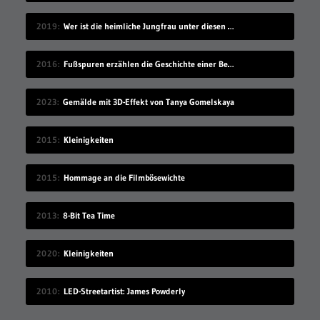
2019
Wer ist die heimliche Jungfrau unter diesen 7 Sex-Erprobten?
2016
Fußspuren erzählen die Geschichte einer Begegnung
2023
Gemälde mit 3D-Effekt von Tanya Gomelskaya
2015
Kleinigkeiten
2015
Hommage an die Filmbösewichte
2013
8-Bit Tea Time
2020
Kleinigkeiten
2010
LED-Streetartist: James Powderly