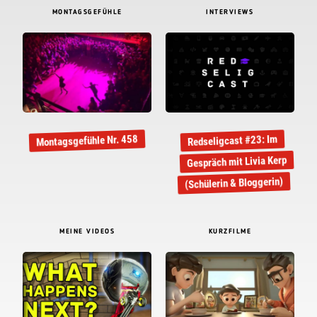
MONTAGSGEFÜHLE
INTERVIEWS
Montagsgefühle Nr. 458
Redseligcast #23: Im
Gespräch mit Livia Kerp
(Schülerin & Bloggerin)
MEINE VIDEOS
KURZFILME