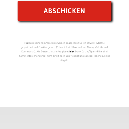
Hinweis:
Beim Kommentieren werden angegebene Daten sowie IP-Adresse
gespeichert und Cookies gesetzt (öffentlich sichtbar sind nur Name, Website und
Kommentar). Alle Datenschutz-Infos gibt es
hier
. Dank Cache/Spam-Filter sind
Kommentare manchmal nicht direkt nach Veröffentlichung sichtbar (aber da, keine
Angst).