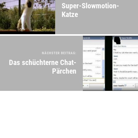
Super-Slowmotion-
Katze
NÄCHSTER BEITRAG:
Das schüchterne Chat-
Pärchen