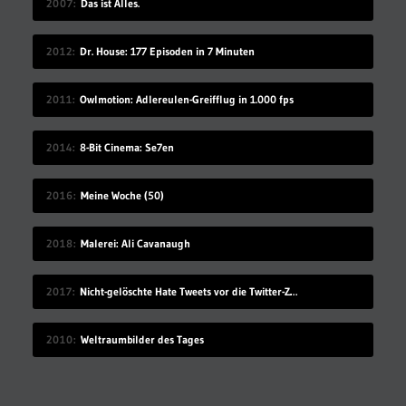
2007
Das ist Alles.
2012
Dr. House: 177 Episoden in 7 Minuten
2011
Owlmotion: Adlereulen-Greifflug in 1.000 fps
2014
8-Bit Cinema: Se7en
2016
Meine Woche (50)
2018
Malerei: Ali Cavanaugh
2017
Nicht-gelöschte Hate Tweets vor die Twitter-Zentrale gesprüht
2010
Weltraumbilder des Tages