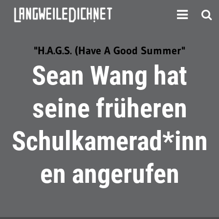
"H.A.G.S. (Have A Good Summer"
Sean Wang hat
seine früheren
Schulkamerad*inn
en angerufen