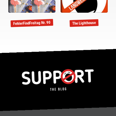
FehlerFindFreitag Nr. 90
The Lighthouse