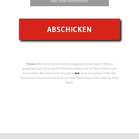
Abo ohne Kommentar
Hinweis:
Beim Kommentieren werden angegebene Daten sowie IP-Adresse
gespeichert und Cookies gesetzt (öffentlich sichtbar sind nur Name, Website und
Kommentar). Alle Datenschutz-Infos gibt es
hier
. Dank Cache/Spam-Filter sind
Kommentare manchmal nicht direkt nach Veröffentlichung sichtbar (aber da, keine
Angst).