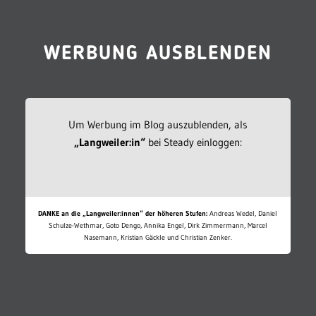
WERBUNG AUSBLENDEN
Um Werbung im Blog auszublenden, als
„Langweiler:in“
bei Steady einloggen:
DANKE an die „Langweiler:innen“ der höheren Stufen:
Andreas Wedel, Daniel
Schulze-Wethmar, Goto Dengo, Annika Engel, Dirk Zimmermann, Marcel
Nasemann, Kristian Gäckle und Christian Zenker.