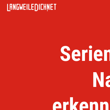
Serie
N
erkenn