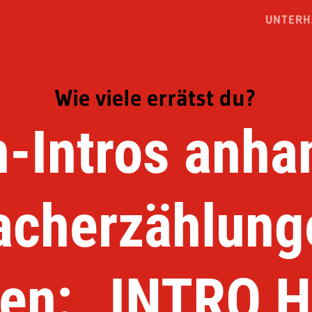
UNTERH
Wie viele errätst du?
n-Intros anha
acherzählung
en: „INTRO 