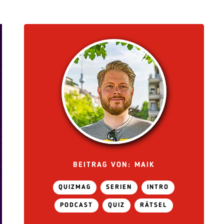
BEITRAG VON: MAIK
QUIZMAG
SERIEN
INTRO
PODCAST
QUIZ
RÄTSEL