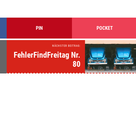
PIN
POCKET
NÄCHSTER BEITRAG:
FehlerFindFreitag Nr.
80