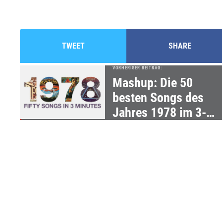
TWEET
SHARE
VORHERIGER BEITRAG:
Mashup: Die 50
besten Songs des
Jahres 1978 im 3-
Minuten-Mix