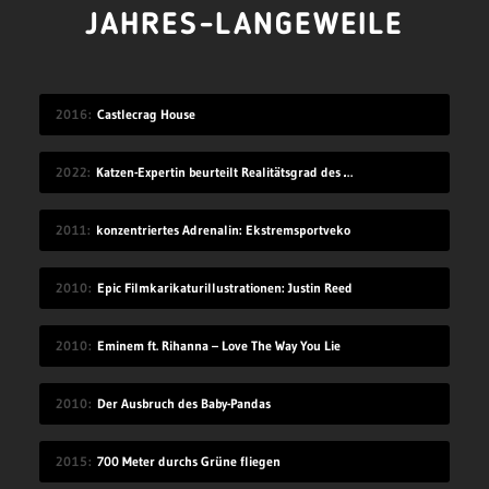
JAHRES-LANGEWEILE
2016
Castlecrag House
2022
Katzen-Expertin beurteilt Realitätsgrad des Verhaltens in „Stray“
2011
konzentriertes Adrenalin: Ekstremsportveko
2010
Epic Filmkarikaturillustrationen: Justin Reed
2010
Eminem ft. Rihanna – Love The Way You Lie
2010
Der Ausbruch des Baby-Pandas
2015
700 Meter durchs Grüne fliegen