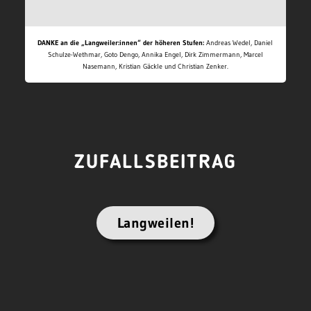
DANKE an die „Langweiler:innen“ der höheren Stufen:
Andreas Wedel, Daniel
Schulze-Wethmar, Goto Dengo, Annika Engel, Dirk Zimmermann, Marcel
Nasemann, Kristian Gäckle und Christian Zenker.
ZUFALLSBEITRAG
Langweilen!