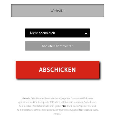
Abo ohne Kommentar
Hinweis:
Beim Kommentieren werden angegebene Daten sowie IP-Adresse
gespeichert und Cookies gesetzt (öffentlich sichtbar sind nur Name, Website und
Kommentar). Alle Datenschutz-Infos gibt es
hier
. Dank Cache/Spam-Filter sind
Kommentare manchmal nicht direkt nach Veröffentlichung sichtbar (aber da, keine
Angst).