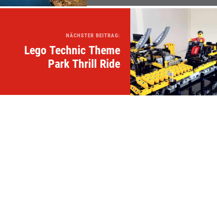
NÄCHSTER BEITRAG:
Lego Technic Theme
Park Thrill Ride