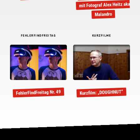
mit Fotograf Alex Heitz aka
Malandro
FEHLERFINDFREITAG
KURZFILME
FehlerFindFreitag Nr. 49
Kurzfilm: „DOUGHNUT“