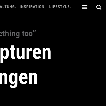
ALTUNG.
INSPIRATION.
LIFESTYLE.
ething too”
lpturen
ingen