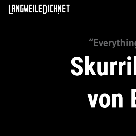
“Everythin
Skurri
von 