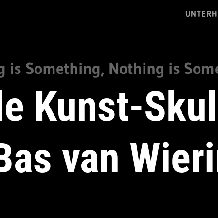
UNTERH
g is Something, Nothing is Som
le Kunst-Sku
Bas van Wier