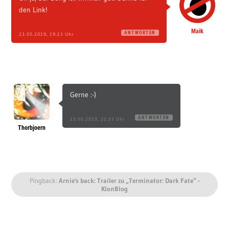
den Link!
Maik
ANTWORTEN
23.05.2019, 19:13 Uhr
Gerne :-)
ANTWORTEN
23.05.2019, 21:33 Uhr
Thorbjoern
Pingback:
Arnie's back: Trailer zu „Terminator: Dark Fate“ -
KlonBlog