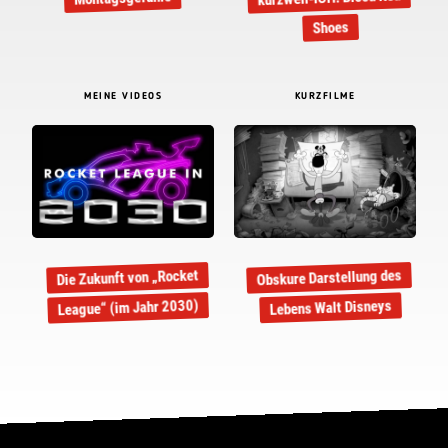
Shoes
MEINE VIDEOS
KURZFILME
Obskure Darstellung des
Die Zukunft von „Rocket
League“ (im Jahr 2030)
Lebens Walt Disneys