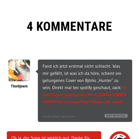
4 KOMMENTARE
Fand ich jetzt erstmal nicht schlecht. Was
mir gefällt, ist was ich da höre, scheint ein
gelungenes Cover von Björks ‚Hunter‘ zu
Thorbjoern
sein. Direkt mal bei spotify geschaut, zack:
ht
tps://open.spotify.com/track/5IKRlfYLBfKF6
h6EVPtKkf?si=o4qI7fAWTWKyW-cwK_xmzQ
ANTWORTEN
23.05.2019, 18:10 Uhr
Oh ja, der Song ist wirklich gut. Danke für