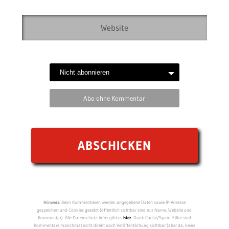
Abo ohne Kommentar
Hinweis:
Beim Kommentieren werden angegebene Daten sowie IP-Adresse
gespeichert und Cookies gesetzt (öffentlich sichtbar sind nur Name, Website und
Kommentar). Alle Datenschutz-Infos gibt es
hier
. Dank Cache/Spam-Filter sind
Kommentare manchmal nicht direkt nach Veröffentlichung sichtbar (aber da, keine