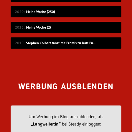
2020
Meine Woche (250)
2015
Meine Woche (2)
2013
Stephen Colbert tanzt mit Promis zu Daft Punk
WERBUNG AUSBLENDEN
Um Werbung im Blog auszublenden, als
„Langweiler:in“
bei Steady einloggen: