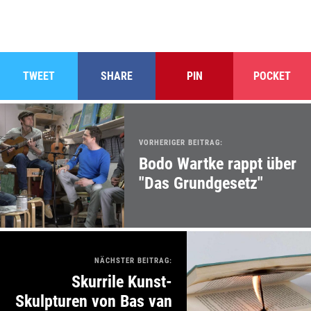
TWEET
SHARE
PIN
POCKET
VORHERIGER BEITRAG:
Bodo Wartke rappt über
"Das Grundgesetz"
NÄCHSTER BEITRAG:
Skurrile Kunst-
Skulpturen von Bas van