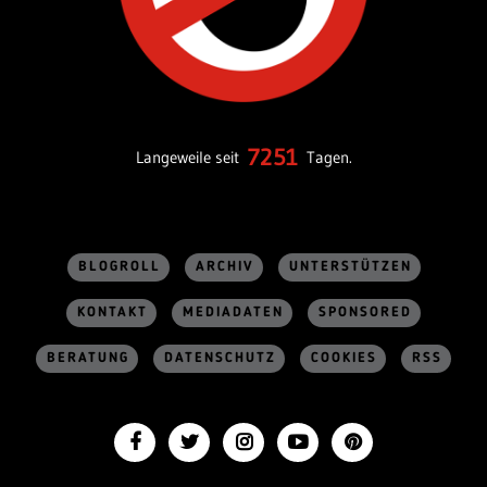
7251
Langeweile seit
Tagen.
BLOGROLL
ARCHIV
UNTERSTÜTZEN
KONTAKT
MEDIADATEN
SPONSORED
BERATUNG
DATENSCHUTZ
COOKIES
RSS