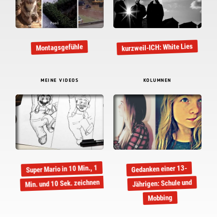
kurzweil-ICH: White Lies
Montagsgefühle
MEINE VIDEOS
KOLUMNEN
Super Mario in 10 Min., 1
Gedanken einer 13-
Min. und 10 Sek. zeichnen
Jährigen: Schule und
Mobbing