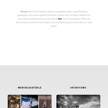
Hinweis:
Beim Kommentieren werden angegebene Daten sowie IP-Adresse
gespeichert und Cookies gesetzt (öffentlich sichtbar sind nur Name, Website und
Kommentar). Alle Datenschutz-Infos gibt es
hier
. Dank Cache/Spam-Filter sind
Kommentare manchmal nicht direkt nach Veröffentlichung sichtbar (aber da, keine
Angst).
MONTAGSGEFÜHLE
INTERVIEWS