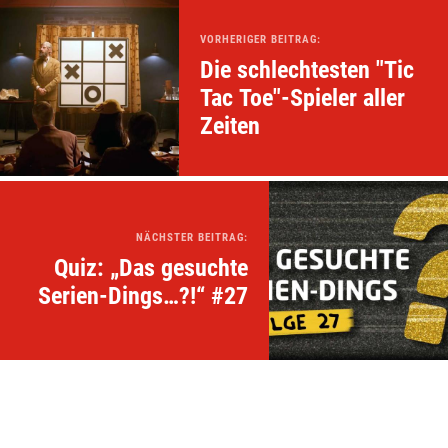
VORHERIGER BEITRAG:
Die schlechtesten "Tic
Tac Toe"-Spieler aller
Zeiten
NÄCHSTER BEITRAG:
Quiz: „Das gesuchte
Serien-Dings…?!“ #27