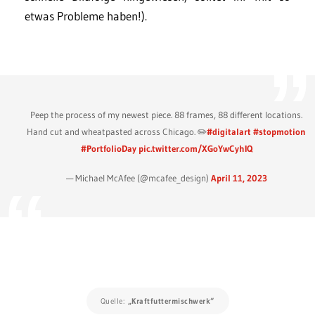
etwas Probleme haben!).
Peep the process of my newest piece. 88 frames, 88 different locations.
Hand cut and wheatpasted across Chicago. ✏️
#digitalart
#stopmotion
#PortfolioDay
pic.twitter.com/XGoYwCyhIQ
— Michael McAfee (@mcafee_design)
April 11, 2023
Quelle:
„Kraftfuttermischwerk“