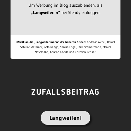
Um Werbung im Blog auszublenden, als
„Langweiler:in“
bei Steady einloggen:
DANKE an die „Langweiler:innen“ der höheren Stufen:
Andreas Wedel, Daniel
Schulze-Wethmar, Goto Dengo, Annika Engel, Dirk Zimmermann, Marcel
Nasemann, Kristian Gäckle und Christian Zenker.
ZUFALLSBEITRAG
Langweilen!