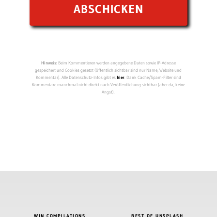
Hinweis:
Beim Kommentieren werden angegebene Daten sowie IP-Adresse
gespeichert und Cookies gesetzt (öffentlich sichtbar sind nur Name, Website und
Kommentar). Alle Datenschutz-Infos gibt es
hier
. Dank Cache/Spam-Filter sind
Kommentare manchmal nicht direkt nach Veröffentlichung sichtbar (aber da, keine
Angst).
WIN COMPILATIONS
BEST OF UNSPLASH