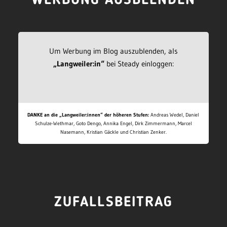
WERBUNG AUSBLENDEN
Um Werbung im Blog auszublenden, als
„Langweiler:in“
bei Steady einloggen:
DANKE an die „Langweiler:innen“ der höheren Stufen:
Andreas Wedel, Daniel
Schulze-Wethmar, Goto Dengo, Annika Engel, Dirk Zimmermann, Marcel
Nasemann, Kristian Gäckle und Christian Zenker.
ZUFALLSBEITRAG