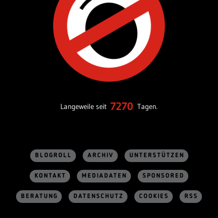
7270
Langeweile seit
Tagen.
BLOGROLL
ARCHIV
UNTERSTÜTZEN
KONTAKT
MEDIADATEN
SPONSORED
BERATUNG
DATENSCHUTZ
COOKIES
RSS