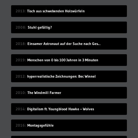
2013
Tisch aus schwebenden Holzwürfeln
2008
Stuhl gefällig?
2018
Einsamer Astronaut auf der Suche nach Gesellschaft
2019
Menschen von 0 bis 100 Jahren in 3 Minuten
2012
hyperrealistische Zeichnungen: Bec Winnel
2010
The Windmill Farmer
2014
Digitalism ft. Youngblood Hawke – Wolves
2016
Montagsgefühle