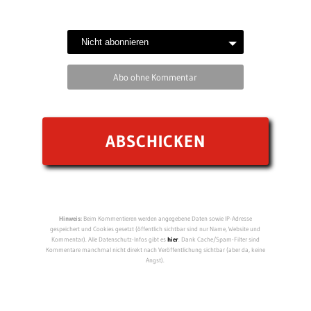
Abo ohne Kommentar
Hinweis:
Beim Kommentieren werden angegebene Daten sowie IP-Adresse
gespeichert und Cookies gesetzt (öffentlich sichtbar sind nur Name, Website und
Kommentar). Alle Datenschutz-Infos gibt es
hier
. Dank Cache/Spam-Filter sind
Kommentare manchmal nicht direkt nach Veröffentlichung sichtbar (aber da, keine
Angst).