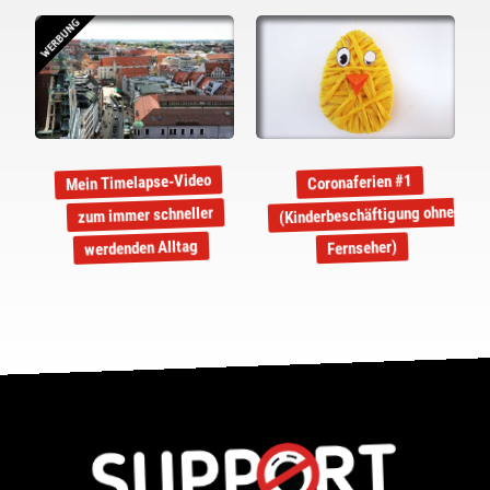
WERBUNG
Mein Timelapse-Video
Coronaferien #1
(Kinderbeschäftigung ohne
zum immer schneller
werdenden Alltag
Fernseher)