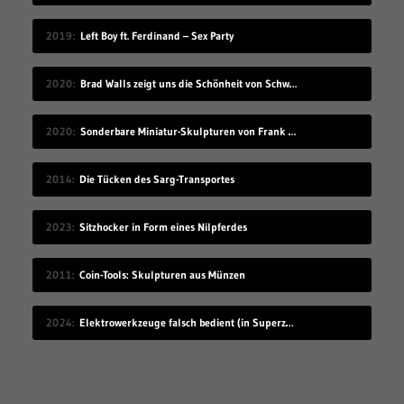
2019
Left Boy ft. Ferdinand – Sex Party
2020
Brad Walls zeigt uns die Schönheit von Schwimmbecken
2020
Sonderbare Miniatur-Skulpturen von Frank Kunert
2014
Die Tücken des Sarg-Transportes
2023
Sitzhocker in Form eines Nilpferdes
2011
Coin-Tools: Skulpturen aus Münzen
2024
Elektrowerkzeuge falsch bedient (in Superzeitlupe)