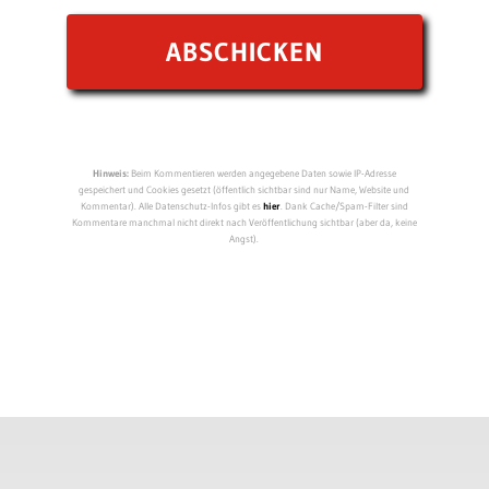
Hinweis:
Beim Kommentieren werden angegebene Daten sowie IP-Adresse
gespeichert und Cookies gesetzt (öffentlich sichtbar sind nur Name, Website und
Kommentar). Alle Datenschutz-Infos gibt es
hier
. Dank Cache/Spam-Filter sind
Kommentare manchmal nicht direkt nach Veröffentlichung sichtbar (aber da, keine
Angst).