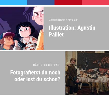
VORHERIGER BEITRAG:
Illustration: Agustin
Paillet
NÄCHSTER BEITRAG:
Fotografierst du noch
oder isst du schon?