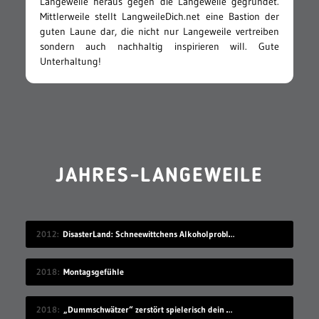
Langeweile heraus gegen die Langeweile gegründet.
Mittlerweile stellt LangweileDich.net eine Bastion der
guten Laune dar, die nicht nur Langeweile vertreiben
sondern auch nachhaltig inspirieren will. Gute
Unterhaltung!
JAHRES-LANGEWEILE
2012
DisasterLand: Schneewittchens Alkoholproblem
2018
Montagsgefühle
2018
„Dummschwätzer“ zerstört spielerisch dein Sprachzentrum