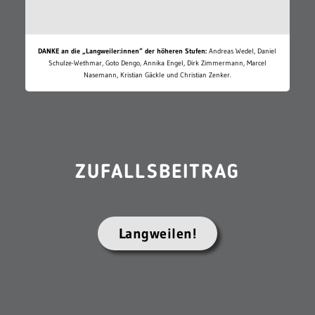
DANKE an die „Langweiler:innen“ der höheren Stufen:
Andreas Wedel, Daniel
Schulze-Wethmar, Goto Dengo, Annika Engel, Dirk Zimmermann, Marcel
Nasemann, Kristian Gäckle und Christian Zenker.
ZUFALLSBEITRAG
Langweilen!