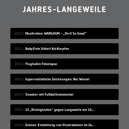
JAHRES-LANGEWEILE
2023
Musikvideo: WARGASM – „Do It So Good“
2011
Baby-Ente füttert Koi-Karpfen
2011
Flughafen-Timelapse
2012
hyperrealistische Zeichnungen: Bec Winnel
2013
Snooker mit Fußballkommentar
2021
23 „Kleinigkeiten“ gegen Langeweile am 18.07.2021
2011
Glennz: Entstehung von Illustrationen im Zeitraffer