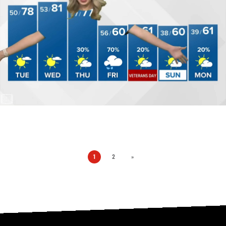
1
2
»