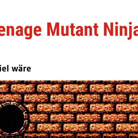
enage Mutant Ninj
iel wäre