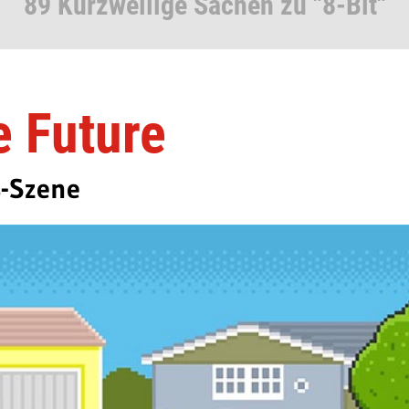
89 Kurzweilige Sachen zu "8-Bit"
e Future
s-Szene