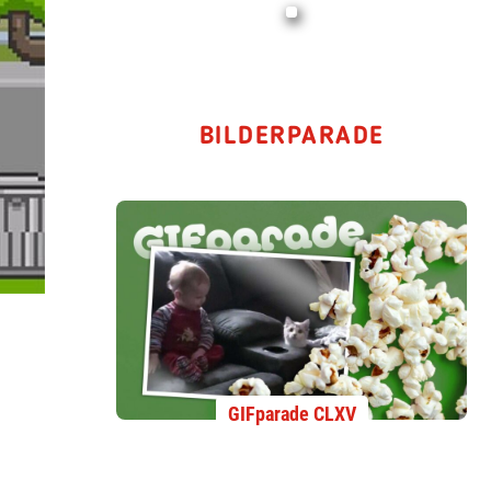
BILDERPARADE
GIFparade CLXV