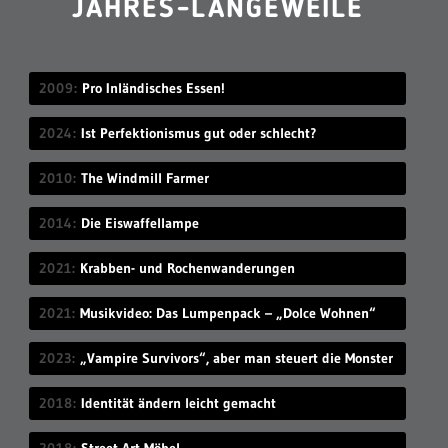
JAHRES-LANGEWEILE
2009
Pro Inländisches Essen!
2024
Ist Perfektionismus gut oder schlecht?
2010
The Windmill Farmer
2014
Die Eiswaffellampe
2021
Krabben- und Rochenwanderungen
2021
Musikvideo: Das Lumpenpack – „Dolce Wohnen“
2023
„Vampire Survivors“, aber man steuert die Monster
2018
Identität ändern leicht gemacht
2018
Street Art-Möbel