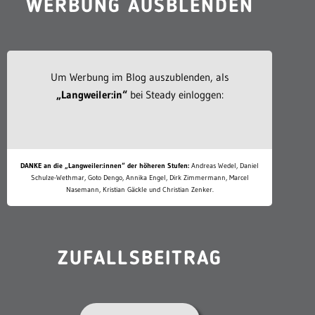
WERBUNG AUSBLENDEN
Um Werbung im Blog auszublenden, als
„Langweiler:in“
bei Steady einloggen:
DANKE an die „Langweiler:innen“ der höheren Stufen:
Andreas Wedel, Daniel
Schulze-Wethmar, Goto Dengo, Annika Engel, Dirk Zimmermann, Marcel
Nasemann, Kristian Gäckle und Christian Zenker.
ZUFALLSBEITRAG