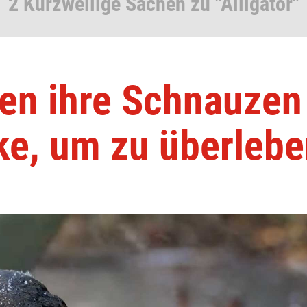
2 Kurzweilige Sachen zu "Alligator"
ken ihre Schnauzen
ke, um zu überleb