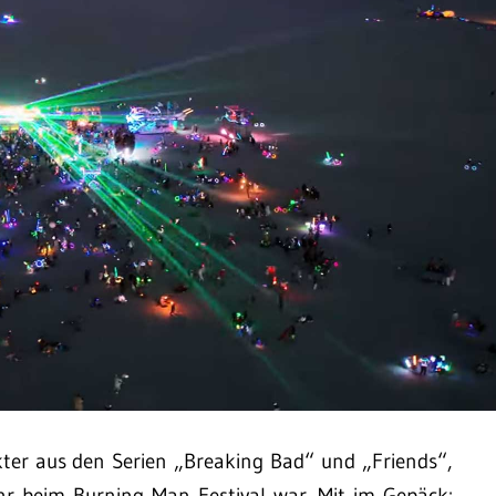
kter aus den Serien „Breaking Bad“ und „Friends“,
hr beim Burning Man Festival war. Mit im Gepäck: