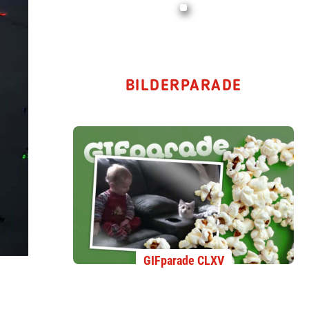
BILDERPARADE
GIFparade CLXV