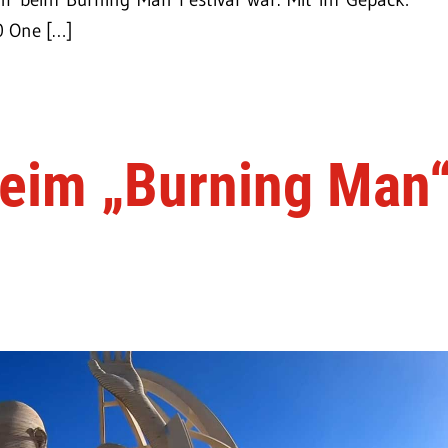
0 One […]
eim „Burning Man“