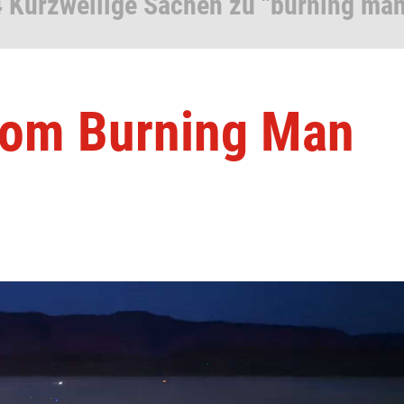
4 Kurzweilige Sachen zu "burning man
vom Burning Man