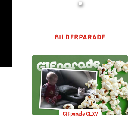
BILDERPARADE
GIFparade CLXV