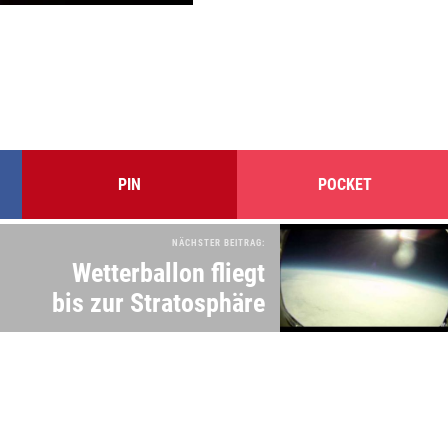
PIN
POCKET
NÄCHSTER BEITRAG:
Wetterballon fliegt
bis zur Stratosphäre