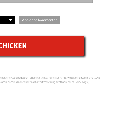
Abo ohne Kommentar
ert und Cookies gesetzt (öffentlich sichtbar sind nur Name, Website und Kommentar). Alle
re manchmal nicht direkt nach Veröffentlichung sichtbar (aber da, keine Angst).