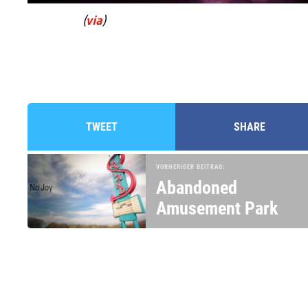
(
via
)
TWEET
SHARE
VORHERIGER BEITRAG:
Abandoned
Amusement Park