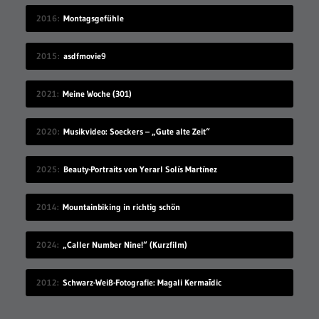
2016
Montagsgefühle
2015
asdfmovie9
2021
Meine Woche (301)
2020
Musikvideo: Soeckers – „Gute alte Zeit“
2025
Beauty-Portraits von Yerarl Solís Martínez
2014
Mountainbiking in richtig schön
2024
„Caller Number Nine!“ (Kurzfilm)
2012
Schwarz-Weiß-Fotografie: Magali Kermaīdic