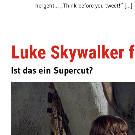
hergeht… „Think before you tweet!“ […]
Luke Skywalker f
Ist das ein Supercut?