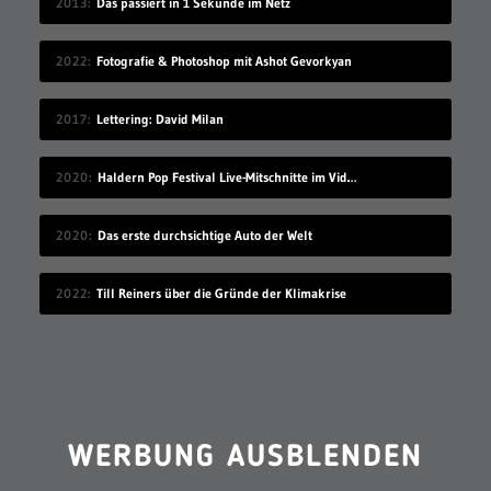
2013
Das passiert in 1 Sekunde im Netz
2022
Fotografie & Photoshop mit Ashot Gevorkyan
2017
Lettering: David Milan
2020
Haldern Pop Festival Live-Mitschnitte im Videostream (2008-2019)
2020
Das erste durchsichtige Auto der Welt
2022
Till Reiners über die Gründe der Klimakrise
WERBUNG AUSBLENDEN