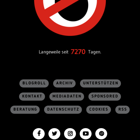
7270
Langeweile seit
Tagen.
BLOGROLL
ARCHIV
UNTERSTÜTZEN
KONTAKT
MEDIADATEN
SPONSORED
BERATUNG
DATENSCHUTZ
COOKIES
RSS