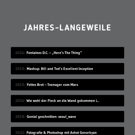
JAHRES-LANGEWEILE
2024
Fontaines D.C. – „Here’s The Thing“
2010
Mashup: Bill and Ted’s Excellent Inception
2015
Fettes Brot – Teenager vom Mars
2024
Wie wohl der Fleck an die Wand gekommen ist?
2018
Genial geschnitten: seoul_wave
2022
Fotografie & Photoshop mit Ashot Gevorkyan