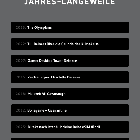
JAHRES-LANGEWEILE
2013
The Olympians
2022
Till Reiners über die Gründe der Klimakrise
2007
Game: Desktop Tower Defence
2015
Zeichnungen: Charlotte Delarue
2018
Malerei: Ali Cavanaugh
2012
Bonaparte – Quarantine
2025
Direkt nach Istanbul: deine Reise eSIM für die Türkei