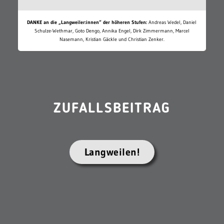
DANKE an die „Langweiler:innen“ der höheren Stufen:
Andreas Wedel, Daniel
Schulze-Wethmar, Goto Dengo, Annika Engel, Dirk Zimmermann, Marcel
Nasemann, Kristian Gäckle und Christian Zenker.
ZUFALLSBEITRAG
Langweilen!