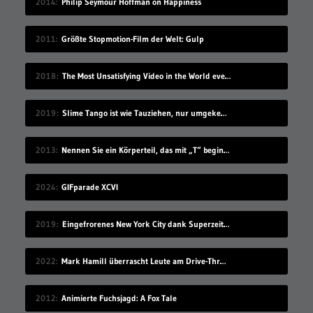
2014
Philip Seymour Hoffman on Happiness
2011
Größte Stopmotion-Film der Welt: Gulp
2018
The Most Unsatisfying Video in the World ever made – part 2
2019
Slime Tango ist wie Tauziehen, nur umgekehrt
2013
Nennen Sie ein Körperteil, das mit „T“ beginnt
2024
GIFparade XCVI
2019
Eingefrorenes New York City dank Superzeitlupe
2022
Mark Hamill überrascht Leute am Drive-Thru-Schalter
2012
Animierte Fuchsjagd: A Fox Tale