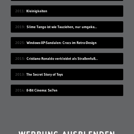
2011
Kleinigkeiten
2019
Slime Tango ist wie Tauziehen, nur umgekehrt
2025
Windows-XP-Sandalen: Crocs im Retro-Design
2015
Cristiano Ronaldo verkleidet als Straßenfußballer
2013
The Secret Story of Toys
2014
8-Bit Cinema: Se7en