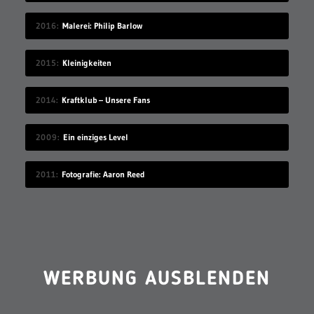
2016
Malerei: Philip Barlow
2015
Kleinigkeiten
2014
Kraftklub – Unsere Fans
2009
Ein einziges Level
2011
Fotografie: Aaron Reed
WERBUNG AUSBLENDEN