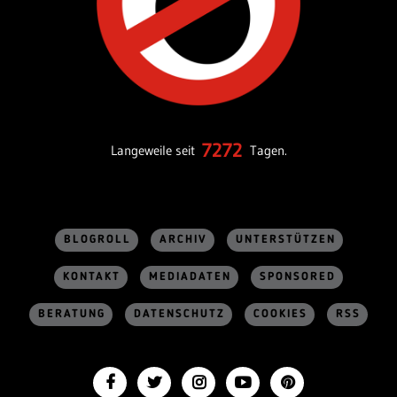
7272
Langeweile seit
Tagen.
BLOGROLL
ARCHIV
UNTERSTÜTZEN
KONTAKT
MEDIADATEN
SPONSORED
BERATUNG
DATENSCHUTZ
COOKIES
RSS