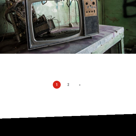
1
2
»