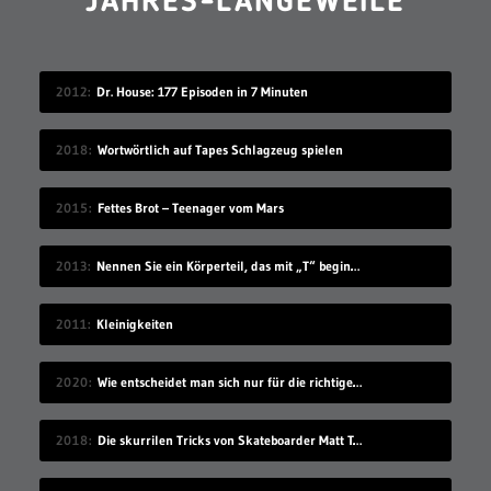
JAHRES-LANGEWEILE
2012
Dr. House: 177 Episoden in 7 Minuten
2018
Wortwörtlich auf Tapes Schlagzeug spielen
2015
Fettes Brot – Teenager vom Mars
2013
Nennen Sie ein Körperteil, das mit „T“ beginnt
2011
Kleinigkeiten
2020
Wie entscheidet man sich nur für die richtige Idee?
2018
Die skurrilen Tricks von Skateboarder Matt Tomasello