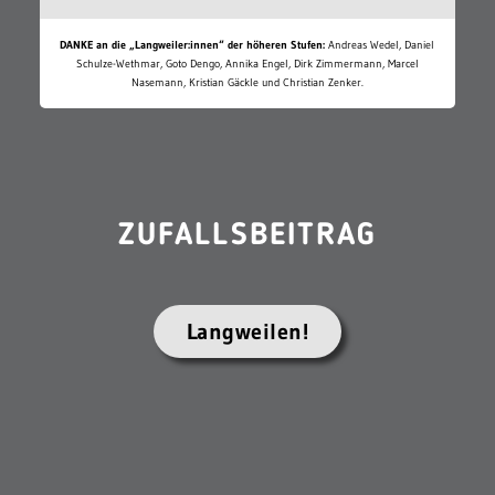
DANKE an die „Langweiler:innen“ der höheren Stufen:
Andreas Wedel, Daniel
Schulze-Wethmar, Goto Dengo, Annika Engel, Dirk Zimmermann, Marcel
Nasemann, Kristian Gäckle und Christian Zenker.
ZUFALLSBEITRAG
Langweilen!