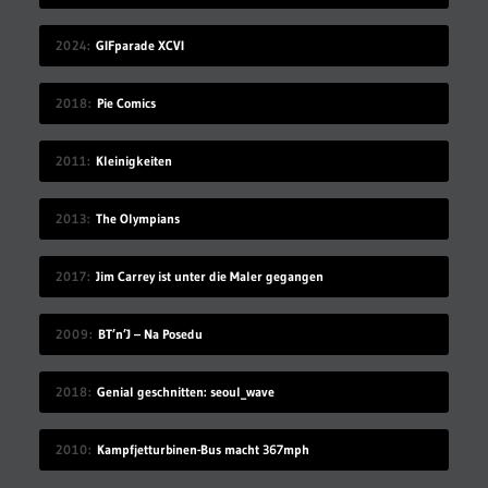
2024
GIFparade XCVI
2018
Pie Comics
2011
Kleinigkeiten
2013
The Olympians
2017
Jim Carrey ist unter die Maler gegangen
2009
BT’n’J – Na Posedu
2018
Genial geschnitten: seoul_wave
2010
Kampfjetturbinen-Bus macht 367mph