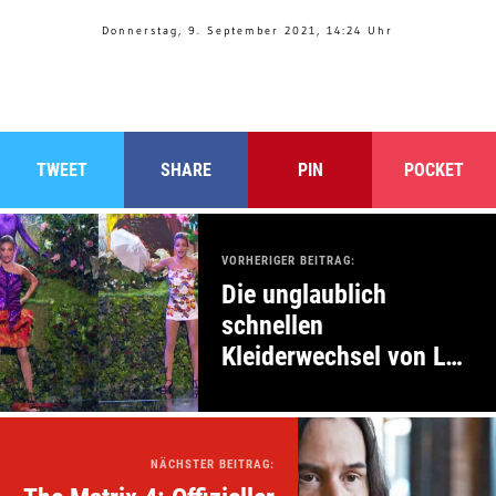
Donnerstag, 9. September 2021, 14:24 Uhr
TWEET
SHARE
PIN
POCKET
VORHERIGER BEITRAG:
Die unglaublich
schnellen
Kleiderwechsel von Léa
Kyle
NÄCHSTER BEITRAG: