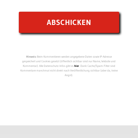
Hinweis:
Beim Kommentieren werden angegebene Daten sowie IP-Adresse
gespeichert und Cookies gesetzt (öffentlich sichtbar sind nur Name, Website und
Kommentar). Alle Datenschutz-Infos gibt es
hier
. Dank Cache/Spam-Filter sind
Kommentare manchmal nicht direkt nach Veröffentlichung sichtbar (aber da, keine
Angst).