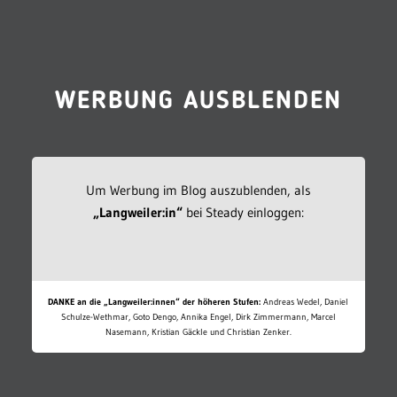
WERBUNG AUSBLENDEN
Um Werbung im Blog auszublenden, als
„Langweiler:in“
bei Steady einloggen:
DANKE an die „Langweiler:innen“ der höheren Stufen:
Andreas Wedel, Daniel
Schulze-Wethmar, Goto Dengo, Annika Engel, Dirk Zimmermann, Marcel
Nasemann, Kristian Gäckle und Christian Zenker.