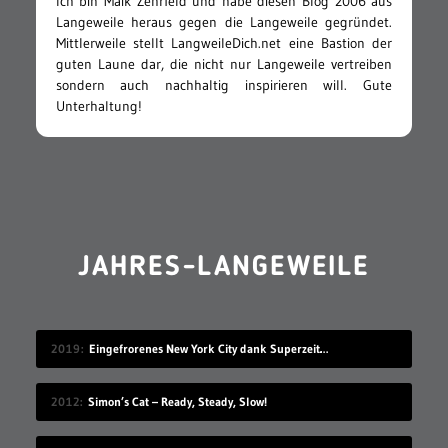
Ich bin Maik Zehrfeld und habe diesen Blog 2006 aus
Langeweile heraus gegen die Langeweile gegründet.
Mittlerweile stellt LangweileDich.net eine Bastion der
guten Laune dar, die nicht nur Langeweile vertreiben
sondern auch nachhaltig inspirieren will. Gute
Unterhaltung!
JAHRES-LANGEWEILE
2019
Eingefrorenes New York City dank Superzeitlupe
2012
Simon’s Cat – Ready, Steady, Slow!