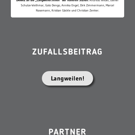
DANKE an die „Langweiler:innen“ der höheren Stufen:
Andreas Wedel, Daniel
Schulze-Wethmar, Goto Dengo, Annika Engel, Dirk Zimmermann, Marcel
Nasemann, Kristian Gäckle und Christian Zenker.
ZUFALLSBEITRAG
Langweilen!
PARTNER