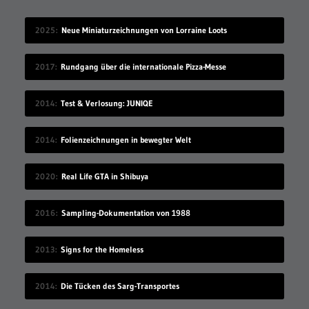
2025
Neue Miniaturzeichnungen von Lorraine Loots
2017
Rundgang über die internationale Pizza-Messe
2014
Test & Verlosung: JUNIQE
2014
Folienzeichnungen in bewegter Welt
2020
Real Life GTA in Shibuya
2016
Sampling-Dokumentation von 1988
2013
Signs for the Homeless
2014
Die Tücken des Sarg-Transportes