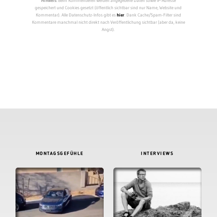
Hinweis:
Beim Kommentieren werden angegebene Daten sowie IP-Adresse
gespeichert und Cookies gesetzt (öffentlich sichtbar sind nur Name, Website und
Kommentar). Alle Datenschutz-Infos gibt es
hier
. Dank Cache/Spam-Filter sind
Kommentare manchmal nicht direkt nach Veröffentlichung sichtbar (aber da, keine
Angst).
MONTAGSGEFÜHLE
INTERVIEWS