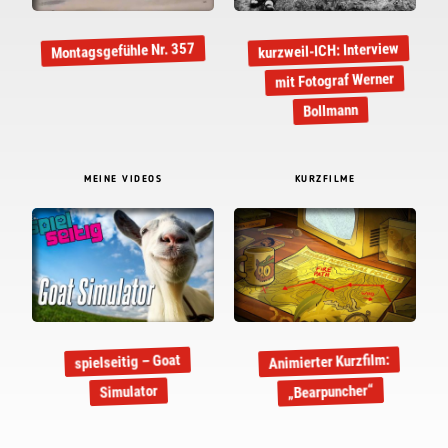
kurzweil-ICH: Interview
Montagsgefühle Nr. 357
mit Fotograf Werner
Bollmann
MEINE VIDEOS
KURZFILME
Animierter Kurzfilm:
spielseitig – Goat
„Bearpuncher“
Simulator