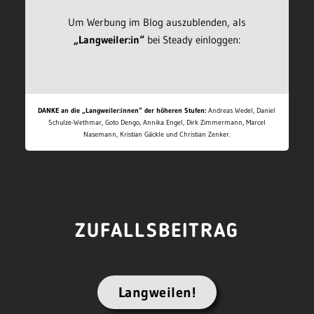
Um Werbung im Blog auszublenden, als
„Langweiler:in“
bei Steady einloggen:
DANKE an die „Langweiler:innen“ der höheren Stufen:
Andreas Wedel, Daniel
Schulze-Wethmar, Goto Dengo, Annika Engel, Dirk Zimmermann, Marcel
Nasemann, Kristian Gäckle und Christian Zenker.
ZUFALLSBEITRAG
Langweilen!