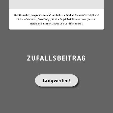
DANKE an die „Langweiler:innen“ der höheren Stufen:
Andreas Wedel, Daniel
Schulze-Wethmar, Goto Dengo, Annika Engel, Dirk Zimmermann, Marcel
Nasemann, Kristian Gäckle und Christian Zenker.
ZUFALLSBEITRAG
Langweilen!