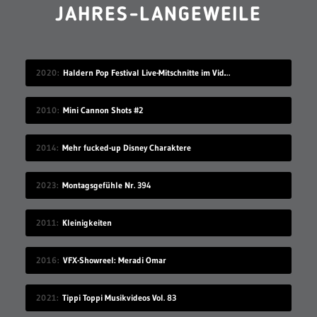
JAHRES-LANGEWEILE
2020
Haldern Pop Festival Live-Mitschnitte im Videostream (2008-2019)
2010
Mini Cannon Shots #2
2014
Mehr fucked-up Disney Charaktere
2023
Montagsgefühle Nr. 394
2011
Kleinigkeiten
2016
VFX-Showreel: Meradi Omar
2021
Tippi Toppi Musikvideos Vol. 83