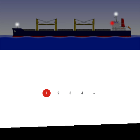
1
2
3
4
»