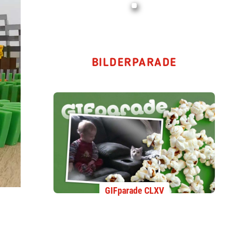
BILDERPARADE
GIFparade CLXV