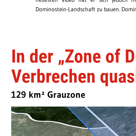
Dominostein-Landschaft zu bauen. Domino
In der „Zone of D
Verbrechen quas
129 km² Grauzone