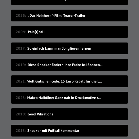
2026
„Das Neinhorn“-Film: Teaser-Trailer
2009
Pain(t)ball
2017
So einfach kann man Jonglieren lernen
2019
Diese Sneaker ändern ihre Farbe bei Sonnenlicht-Einstrahlung
2021
Wolt Gutscheincode: 15 Euro Rabatt für die Lieferando-Alternative!
2023
Makro-Halbtöne: Ganz nah in Druckmotive reingezoomt
2010
Good Vibrations
2013
Snooker mit Fußballkommentar