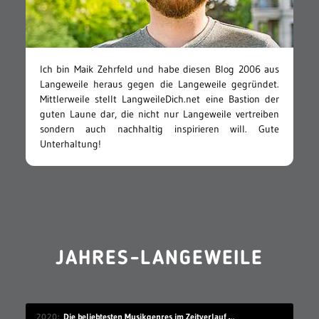
Ich bin Maik Zehrfeld und habe diesen Blog 2006 aus
Langeweile heraus gegen die Langeweile gegründet.
Mittlerweile stellt LangweileDich.net eine Bastion der
guten Laune dar, die nicht nur Langeweile vertreiben
sondern auch nachhaltig inspirieren will. Gute
Unterhaltung!
JAHRES-LANGEWEILE
2020
Die beliebtesten Musikgenres im Zeitverlauf (1910-2019)