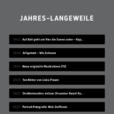
JAHRES-LANGEWEILE
2011
Auf Bali geht um Vier die Sonne unter – Kapitel 11
2018
Alligatoah – Wie Zuhause
2024
Neue originelle Musikvideos (70)
2025
Ton-Bilder von Liska Flower
2011
Straßenmusiker deluxe: Drummer Baard Kolstad
2011
Portrait-Fotografie: Nick DuPlessis