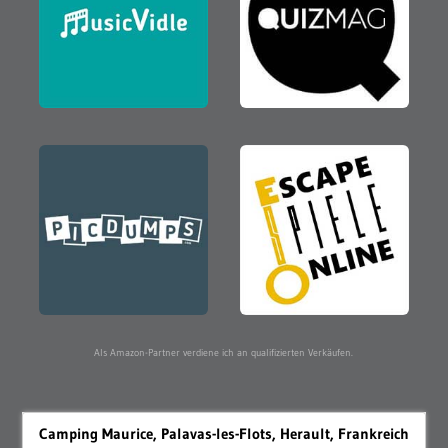
Als Amazon-Partner verdiene ich an qualifizierten Verkäufen.
Camping Maurice, Palavas-les-Flots, Herault, Frankreich