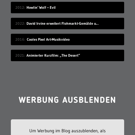
2012
Howlin‘ Wolf – Evil
2022
David Irvine erweitert Flohmarkt-Gemälde um skurrile Elemente
2016
Cooles Pixel Art-Musikvideo
2021
Animierter Kurzfilm: „The Desert“
WERBUNG AUSBLENDEN
Um Werbung im Blog auszublenden, als